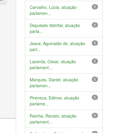
Carvalho, Lúcia, atuação
1
parlamen...
Deputado distrital, atuação
1
parla...
Jesus, Aguinaldo de, atuação
1
parl...
Lacerda, César, atuação
1
parlament...
Marques, Daniel, atuação
1
parlamen...
Pireneus, Edimar, atuação
1
parlame...
Rainha, Renato, atuação
1
parlament...