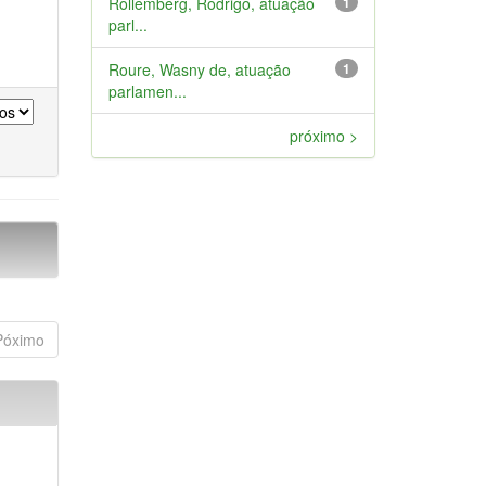
Rollemberg, Rodrigo, atuação
1
parl...
Roure, Wasny de, atuação
1
parlamen...
próximo >
Póximo