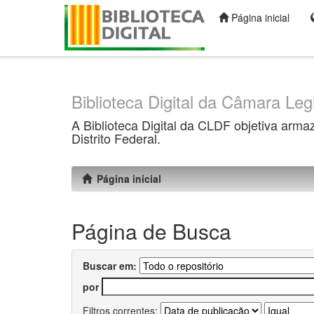
Página inicial
Skip
navigation
Biblioteca Digital da Câmara Legi
A Biblioteca Digital da CLDF objetiva arma
Distrito Federal.
Página inicial
Página de Busca
Buscar em:
por
Filtros correntes: