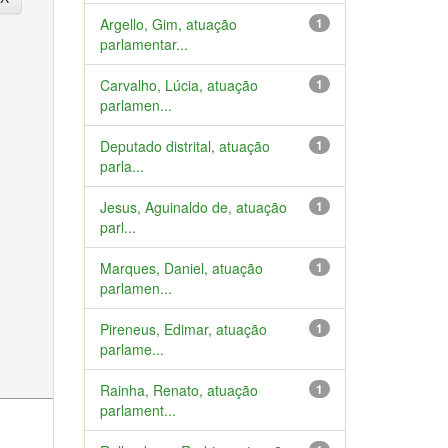
Argello, Gim, atuação
1
parlamentar...
Carvalho, Lúcia, atuação
1
parlamen...
Deputado distrital, atuação
1
parla...
Jesus, Aguinaldo de, atuação
1
parl...
Marques, Daniel, atuação
1
parlamen...
Pireneus, Edimar, atuação
1
parlame...
Rainha, Renato, atuação
1
parlament...