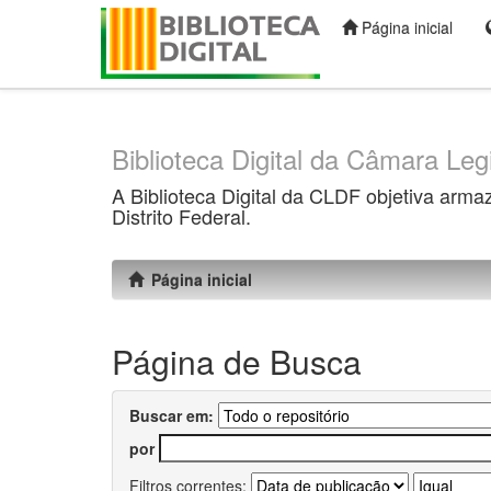
Página inicial
Skip
navigation
Biblioteca Digital da Câmara Legi
A Biblioteca Digital da CLDF objetiva arma
Distrito Federal.
Página inicial
Página de Busca
Buscar em:
por
Filtros correntes: