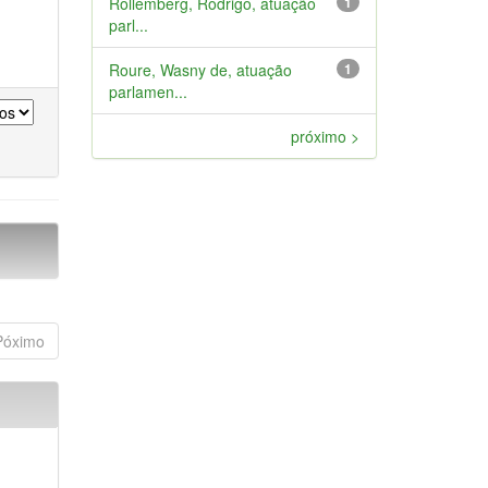
Rollemberg, Rodrigo, atuação
1
parl...
Roure, Wasny de, atuação
1
parlamen...
próximo >
Póximo