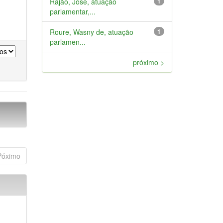
Rajão, José, atuação
1
parlamentar,...
Roure, Wasny de, atuação
1
parlamen...
próximo >
Póximo