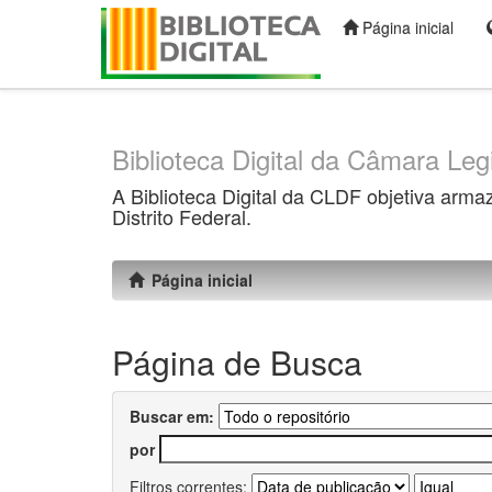
Página inicial
Skip
navigation
Biblioteca Digital da Câmara Legi
A Biblioteca Digital da CLDF objetiva arma
Distrito Federal.
Página inicial
Página de Busca
Buscar em:
por
Filtros correntes: