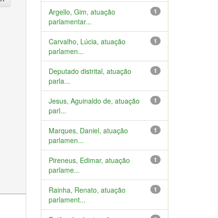
Argello, Gim, atuação
1
parlamentar...
Carvalho, Lúcia, atuação
1
parlamen...
Deputado distrital, atuação
1
parla...
Jesus, Aguinaldo de, atuação
1
parl...
Marques, Daniel, atuação
1
parlamen...
Pireneus, Edimar, atuação
1
parlame...
Rainha, Renato, atuação
1
parlament...