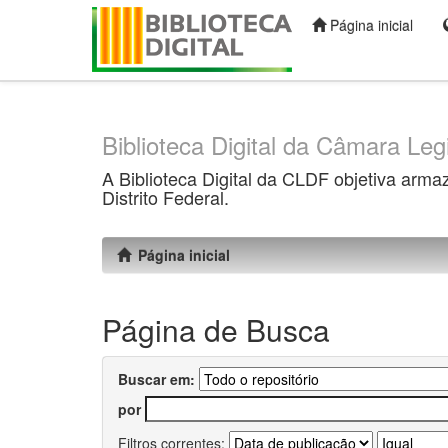
Página inicial
Skip
navigation
Biblioteca Digital da Câmara Legi
A Biblioteca Digital da CLDF objetiva arma
Distrito Federal.
Página inicial
Página de Busca
Buscar em:
por
Filtros correntes: