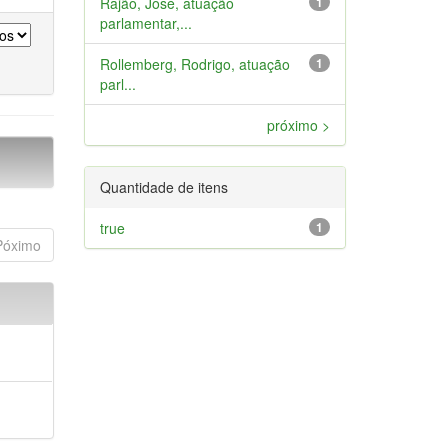
Rajão, José, atuação
1
parlamentar,...
Rollemberg, Rodrigo, atuação
1
parl...
próximo >
Quantidade de itens
true
1
Póximo
a