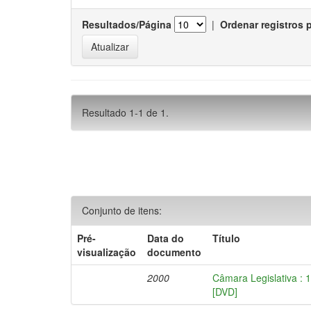
Resultados/Página
|
Ordenar registros 
Resultado 1-1 de 1.
Conjunto de itens:
Pré-
Data do
Título
visualização
documento
2000
Câmara Legislativa : 
[DVD]