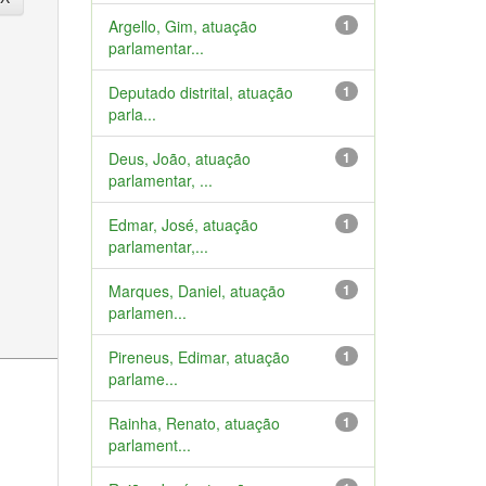
Argello, Gim, atuação
1
parlamentar...
Deputado distrital, atuação
1
parla...
Deus, João, atuação
1
parlamentar, ...
Edmar, José, atuação
1
parlamentar,...
Marques, Daniel, atuação
1
parlamen...
Pireneus, Edimar, atuação
1
parlame...
Rainha, Renato, atuação
1
parlament...