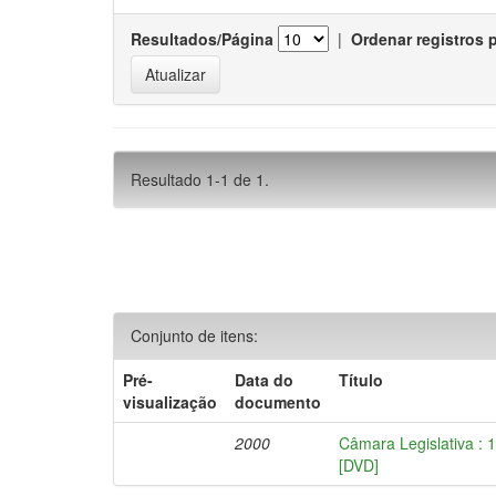
Resultados/Página
|
Ordenar registros 
Resultado 1-1 de 1.
Conjunto de itens:
Pré-
Data do
Título
visualização
documento
2000
Câmara Legislativa : 
[DVD]