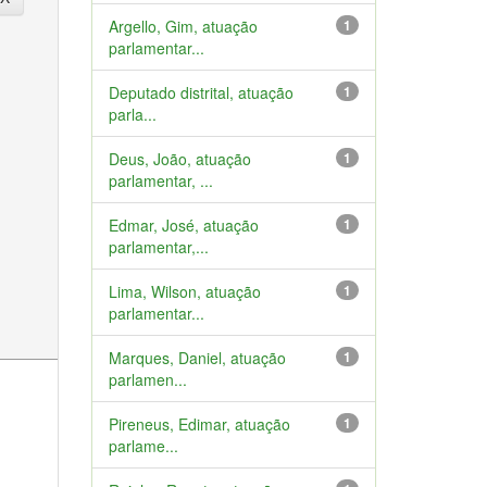
Argello, Gim, atuação
1
parlamentar...
Deputado distrital, atuação
1
parla...
Deus, João, atuação
1
parlamentar, ...
Edmar, José, atuação
1
parlamentar,...
Lima, Wilson, atuação
1
parlamentar...
Marques, Daniel, atuação
1
parlamen...
Pireneus, Edimar, atuação
1
parlame...