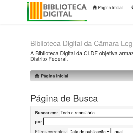
Página inicial
Skip
navigation
Biblioteca Digital da Câmara Legi
A Biblioteca Digital da CLDF objetiva arma
Distrito Federal.
Página inicial
Página de Busca
Buscar em:
por
Filtros correntes: