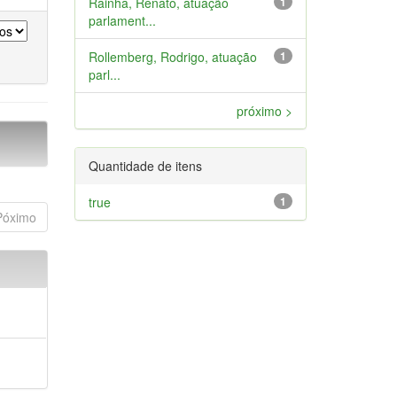
Rainha, Renato, atuação
1
parlament...
Rollemberg, Rodrigo, atuação
1
parl...
próximo >
Quantidade de itens
true
1
Póximo
a