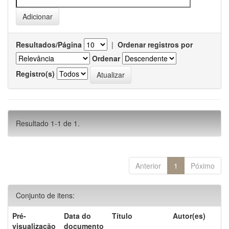
Resultados/Página
|
Ordenar registros por
Ordenar
Registro(s)
Resultado 1-1 de 1.
Anterior
1
Póximo
Conjunto de itens:
Pré-
Data do
Título
Autor(es)
visualização
documento