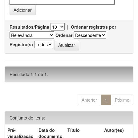
Resultados/Página
|
Ordenar registros por
Ordenar
Registro(s)
Resultado 1-1 de 1.
Anterior
1
Póximo
Conjunto de itens:
Pré-
Data do
Título
Autor(es)
visualização
documento