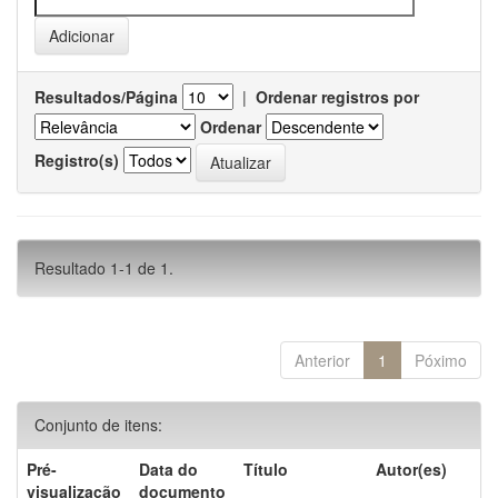
Resultados/Página
|
Ordenar registros por
Ordenar
Registro(s)
Resultado 1-1 de 1.
Anterior
1
Póximo
Conjunto de itens:
Pré-
Data do
Título
Autor(es)
visualização
documento