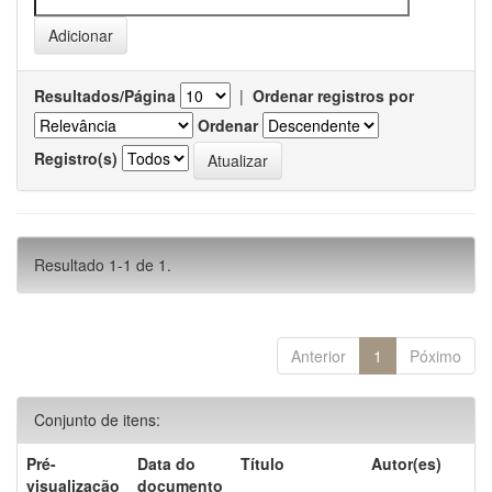
Resultados/Página
|
Ordenar registros por
Ordenar
Registro(s)
Resultado 1-1 de 1.
Anterior
1
Póximo
Conjunto de itens:
Pré-
Data do
Título
Autor(es)
visualização
documento