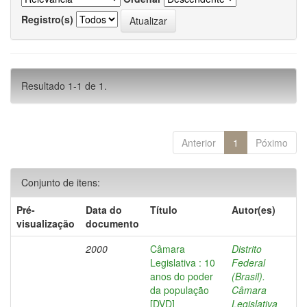
Registro(s)
Resultado 1-1 de 1.
Anterior
1
Póximo
Conjunto de itens:
Pré-
Data do
Título
Autor(es)
visualização
documento
2000
Câmara
Distrito
Legislativa : 10
Federal
anos do poder
(Brasil).
da população
Câmara
[DVD]
Legislativa