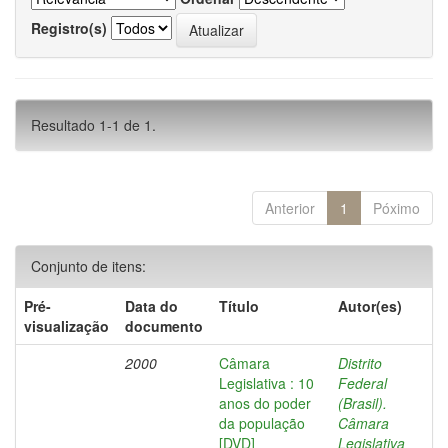
Registro(s)
Resultado 1-1 de 1.
Anterior
1
Póximo
Conjunto de itens:
Pré-
Data do
Título
Autor(es)
visualização
documento
2000
Câmara
Distrito
Legislativa : 10
Federal
anos do poder
(Brasil).
da população
Câmara
[DVD]
Legislativa