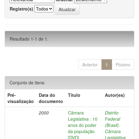
Registro(s)
Resultado 1-1 de 1.
Anterior
1
Póximo
Conjunto de itens:
Pré-
Data do
Título
Autor(es)
visualização
documento
2000
Câmara
Distrito
Legislativa : 10
Federal
anos do poder
(Brasil).
da população
Câmara
[DVD]
Legislativa