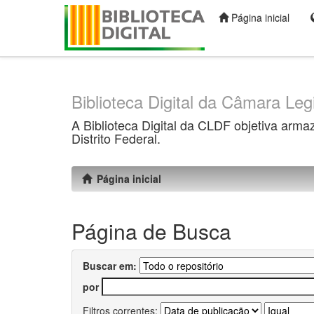
Página inicial
Skip
navigation
Biblioteca Digital da Câmara Legi
A Biblioteca Digital da CLDF objetiva arma
Distrito Federal.
Página inicial
Página de Busca
Buscar em:
por
Filtros correntes: