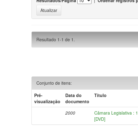
Resultados/Página
|
Ordenar registros 
Resultado 1-1 de 1.
Conjunto de itens:
Pré-
Data do
Título
visualização
documento
2000
Câmara Legislativa : 
[DVD]