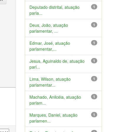
Deputado distrital, atuação
1
parla...
Deus, João, atuação
1
parlamentar, ...
Edmar, José, atuação
1
parlamentar,...
Jesus, Aguinaldo de, atuação
1
parl...
Lima, Wilson, atuação
1
parlamentar...
Machado, Anilcéia, atuação
1
parlam...
Marques, Daniel, atuação
1
parlamen...