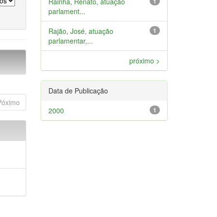
Rainha, Renato, atuação
1
parlament...
Rajão, José, atuação
1
parlamentar,...
próximo >
Data de Publicação
Póximo
2000
1
a