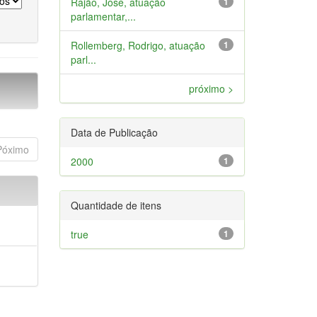
Rajão, José, atuação
1
parlamentar,...
Rollemberg, Rodrigo, atuação
1
parl...
próximo >
Data de Publicação
Póximo
2000
1
Quantidade de itens
true
1
a