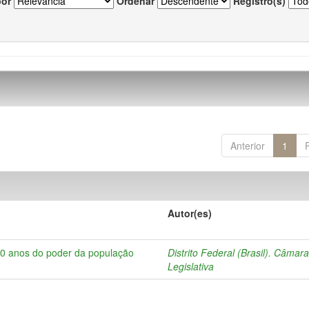
por
Ordenar
Registro(s)
Anterior
1
Autor(es)
10 anos do poder da população
Distrito Federal (Brasil). Câmar
Legislativa