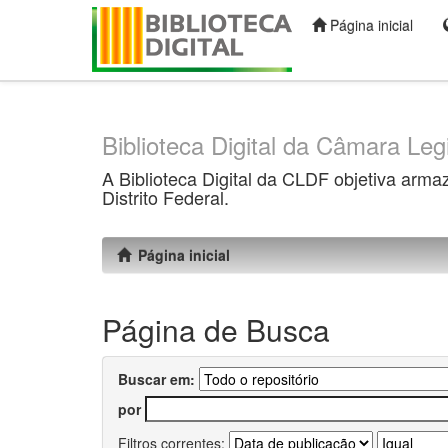
Página inicial
Skip
navigation
Biblioteca Digital da Câmara Legi
A Biblioteca Digital da CLDF objetiva arma
Distrito Federal.
Página inicial
Página de Busca
Buscar em:
por
Filtros correntes: