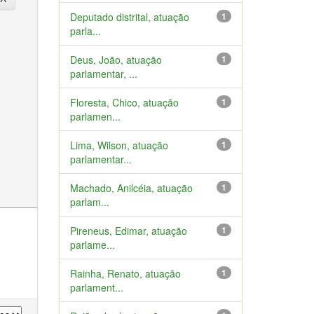
Deputado distrital, atuação
1
parla...
Deus, João, atuação
1
parlamentar, ...
Floresta, Chico, atuação
1
parlamen...
Lima, Wilson, atuação
1
parlamentar...
Machado, Anilcéia, atuação
1
parlam...
Pireneus, Edimar, atuação
1
parlame...
Rainha, Renato, atuação
1
parlament...