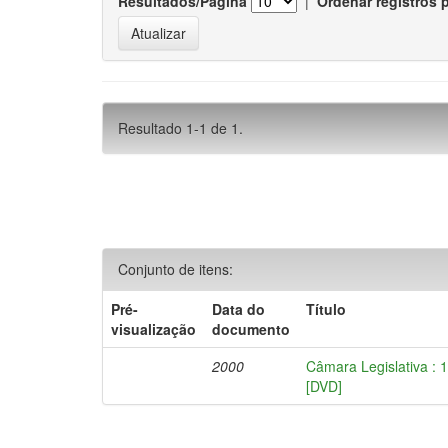
Resultados/Página
|
Ordenar registros 
Resultado 1-1 de 1.
Conjunto de itens:
Pré-
Data do
Título
visualização
documento
2000
Câmara Legislativa : 
[DVD]