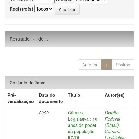
Registro(s)
Resultado 1-1 de 1.
Anterior
1
Póximo
Conjunto de itens:
Pré-
Data do
Título
Autor(es)
visualização
documento
2000
Câmara
Distrito
Legislativa : 10
Federal
anos do poder
(Brasil).
da população
Câmara
[DVD]
Legislativa