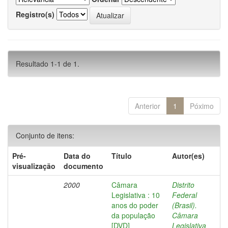
Registro(s)
Resultado 1-1 de 1.
Anterior
1
Póximo
Conjunto de itens:
Pré-
Data do
Título
Autor(es)
visualização
documento
2000
Câmara
Distrito
Legislativa : 10
Federal
anos do poder
(Brasil).
da população
Câmara
[DVD]
Legislativa