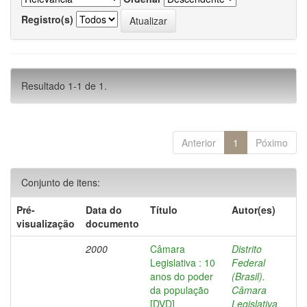
Registro(s)
Resultado 1-1 de 1.
Anterior
1
Póximo
Conjunto de itens:
Pré-
Data do
Título
Autor(es)
visualização
documento
2000
Câmara
Distrito
Legislativa : 10
Federal
anos do poder
(Brasil).
da população
Câmara
[DVD]
Legislativa