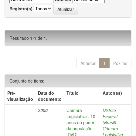
Registro(s)
Resultado 1-1 de 1.
Anterior
1
Póximo
Conjunto de itens:
Pré-
Data do
Título
Autor(es)
visualização
documento
2000
Câmara
Distrito
Legislativa : 10
Federal
anos do poder
(Brasil).
da população
Câmara
[DVD]
Legislativa