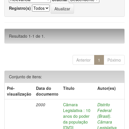
Registro(s)
Resultado 1-1 de 1.
Anterior
1
Póximo
Conjunto de itens:
Pré-
Data do
Título
Autor(es)
visualização
documento
2000
Câmara
Distrito
Legislativa : 10
Federal
anos do poder
(Brasil).
da população
Câmara
[DVD]
Legislativa