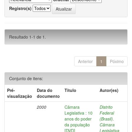
Registro(s)
Resultado 1-1 de 1.
Anterior
1
Póximo
Conjunto de itens:
Pré-
Data do
Título
Autor(es)
visualização
documento
2000
Câmara
Distrito
Legislativa : 10
Federal
anos do poder
(Brasil).
da população
Câmara
[DVD]
Legislativa