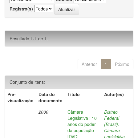
Registro(s)
Resultado 1-1 de 1.
Anterior
1
Póximo
Conjunto de itens:
Pré-
Data do
Título
Autor(es)
visualização
documento
2000
Câmara
Distrito
Legislativa : 10
Federal
anos do poder
(Brasil).
da população
Câmara
[DVD]
Legislativa