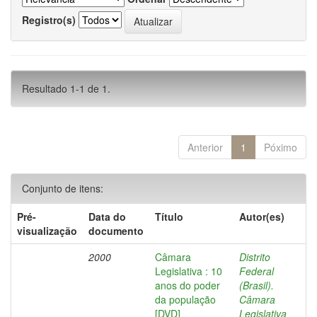
Registro(s)
Resultado 1-1 de 1.
Anterior
1
Póximo
Conjunto de itens:
Pré-
Data do
Título
Autor(es)
visualização
documento
2000
Câmara
Distrito
Legislativa : 10
Federal
anos do poder
(Brasil).
da população
Câmara
[DVD]
Legislativa