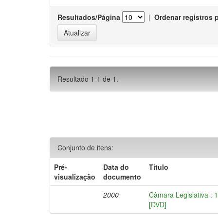
Resultados/Página
|
Ordenar registros 
Resultado 1-1 de 1.
Conjunto de itens:
Pré-
Data do
Título
visualização
documento
2000
Câmara Legislativa : 
[DVD]