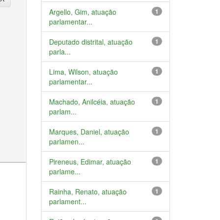
Argello, Gim, atuação
1
parlamentar...
Deputado distrital, atuação
1
parla...
Lima, Wilson, atuação
1
parlamentar...
Machado, Anilcéia, atuação
1
parlam...
Marques, Daniel, atuação
1
parlamen...
Pireneus, Edimar, atuação
1
parlame...
Rainha, Renato, atuação
1
parlament...