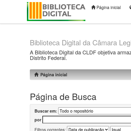
Página inicial
Skip
navigation
Biblioteca Digital da Câmara Legi
A Biblioteca Digital da CLDF objetiva arma
Distrito Federal.
Página inicial
Página de Busca
Buscar em:
por
Filtros correntes: