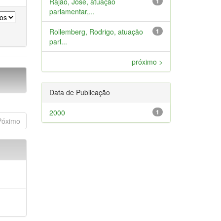
Rajão, José, atuação
1
parlamentar,...
Rollemberg, Rodrigo, atuação
1
parl...
próximo >
Data de Publicação
2000
1
Póximo
a