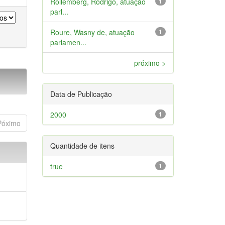
Rollemberg, Rodrigo, atuação
1
parl...
Roure, Wasny de, atuação
1
parlamen...
próximo >
Data de Publicação
2000
1
Póximo
Quantidade de itens
true
1
a