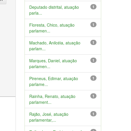
Deputado distrital, atuação
1
parla...
Floresta, Chico, atuação
1
parlamen...
Machado, Anilcéia, atuação
1
parlam...
Marques, Daniel, atuação
1
parlamen...
Pireneus, Edimar, atuação
1
parlame...
Rainha, Renato, atuação
1
parlament...
Rajão, José, atuação
1
parlamentar,...