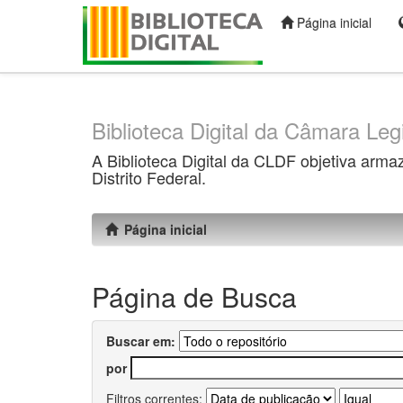
Página inicial
Skip
navigation
Biblioteca Digital da Câmara Legi
A Biblioteca Digital da CLDF objetiva arma
Distrito Federal.
Página inicial
Página de Busca
Buscar em:
por
Filtros correntes: