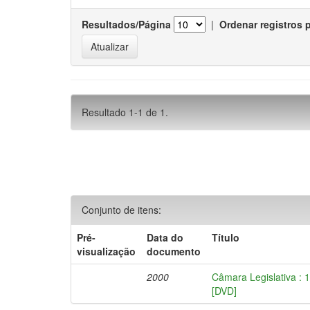
Resultados/Página
|
Ordenar registros 
Resultado 1-1 de 1.
Conjunto de itens:
Pré-
Data do
Título
visualização
documento
2000
Câmara Legislativa : 
[DVD]