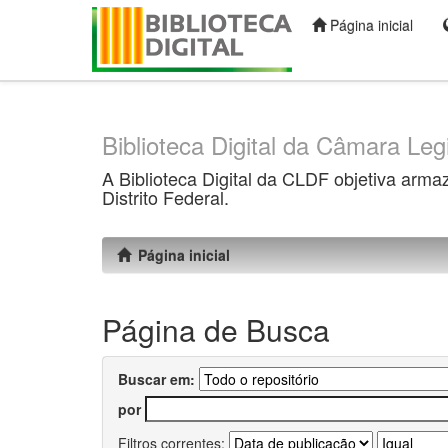
Página inicial
Skip
navigation
Biblioteca Digital da Câmara Legi
A Biblioteca Digital da CLDF objetiva arma
Distrito Federal.
Página inicial
Página de Busca
Buscar em:
por
Filtros correntes: