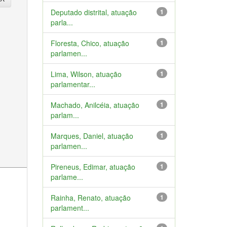
Deputado distrital, atuação
1
parla...
Floresta, Chico, atuação
1
parlamen...
Lima, Wilson, atuação
1
parlamentar...
Machado, Anilcéia, atuação
1
parlam...
Marques, Daniel, atuação
1
parlamen...
Pireneus, Edimar, atuação
1
parlame...
Rainha, Renato, atuação
1
parlament...