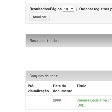
Resultados/Página
|
Ordenar registros 
Resultado 1-1 de 1.
Conjunto de itens:
Pré-
Data do
Título
visualização
documento
2000
Câmara Legislativa : 
[DVD]