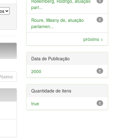
Rollemberg, Rodrigo, atuação
1
parl...
Roure, Wasny de, atuação
1
parlamen...
próximo >
Data de Publicação
2000
1
Póximo
Quantidade de itens
true
1
a