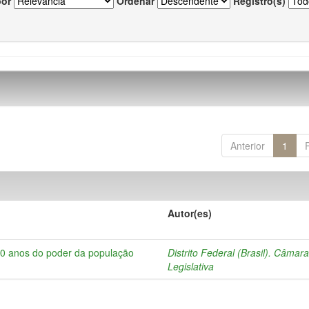
por
Ordenar
Registro(s)
Anterior
1
Autor(es)
10 anos do poder da população
Distrito Federal (Brasil). Câmar
Legislativa