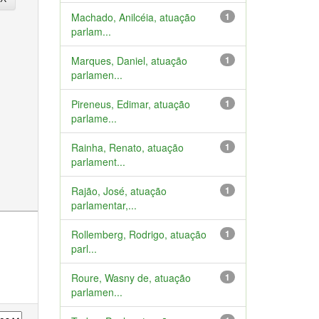
Machado, Anilcéia, atuação
1
parlam...
Marques, Daniel, atuação
1
parlamen...
Pireneus, Edimar, atuação
1
parlame...
Rainha, Renato, atuação
1
parlament...
Rajão, José, atuação
1
parlamentar,...
Rollemberg, Rodrigo, atuação
1
parl...
Roure, Wasny de, atuação
1
parlamen...