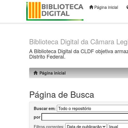
Página inicial
Skip
navigation
Biblioteca Digital da Câmara Legi
A Biblioteca Digital da CLDF objetiva arma
Distrito Federal.
Página inicial
Página de Busca
Buscar em:
por
Filtros correntes: