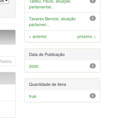
Tadeu, Paulo, atuação
1
parlamentar...
Tavares Benício, atuação
1
parlamen...
< anterior
próximo >
Data de Publicação
Póximo
2000
1
Quantidade de itens
true
1
a