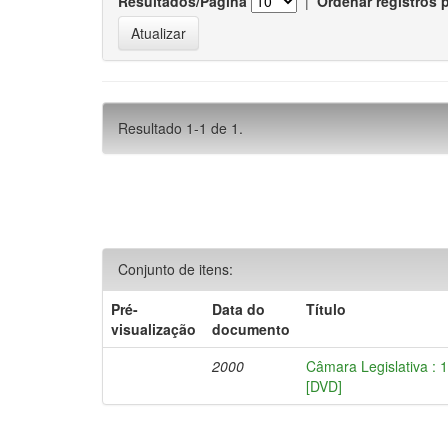
Resultados/Página
|
Ordenar registros 
Resultado 1-1 de 1.
Conjunto de itens:
Pré-
Data do
Título
visualização
documento
2000
Câmara Legislativa : 
[DVD]