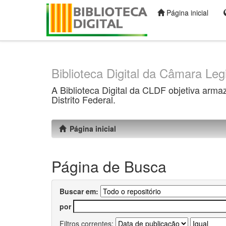
Página inicial
Skip
navigation
Biblioteca Digital da Câmara Legi
A Biblioteca Digital da CLDF objetiva arma
Distrito Federal.
Página inicial
Página de Busca
Buscar em:
por
Filtros correntes: