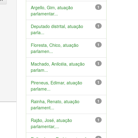
Argello, Gim, atuação
1
parlamentar...
Deputado distrital, atuação
1
parla...
Floresta, Chico, atuação
1
parlamen...
Machado, Anilcéia, atuação
1
parlam...
Pireneus, Edimar, atuação
1
parlame...
Rainha, Renato, atuação
1
parlament...
Rajão, José, atuação
1
parlamentar,...