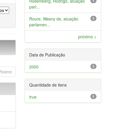
Rollemberg, Rodrigo, atuação
1
parl...
Roure, Wasny de, atuação
1
parlamen...
próximo >
Data de Publicação
2000
1
Póximo
Quantidade de itens
true
1
a