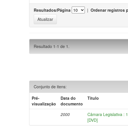
Resultados/Página
|
Ordenar registros 
Resultado 1-1 de 1.
Conjunto de itens:
Pré-
Data do
Título
visualização
documento
2000
Câmara Legislativa : 
[DVD]