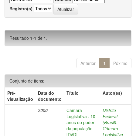
Registro(s)
Resultado 1-1 de 1.
Anterior
1
Póximo
Conjunto de itens:
Pré-
Data do
Título
Autor(es)
visualização
documento
2000
Câmara
Distrito
Legislativa : 10
Federal
anos do poder
(Brasil).
da população
Câmara
[DVD]
Legislativa