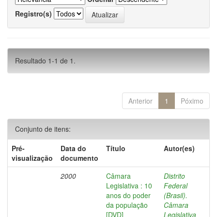
Registro(s)
Resultado 1-1 de 1.
Anterior
1
Póximo
Conjunto de itens:
Pré-
Data do
Título
Autor(es)
visualização
documento
2000
Câmara
Distrito
Legislativa : 10
Federal
anos do poder
(Brasil).
da população
Câmara
[DVD]
Legislativa