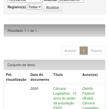
Registro(s)
Resultado 1-1 de 1.
Anterior
1
Póximo
Conjunto de itens:
Pré-
Data do
Título
Autor(es)
visualização
documento
2000
Câmara
Distrito
Legislativa : 10
Federal
anos do poder
(Brasil).
da população
Câmara
[DVD]
Legislativa