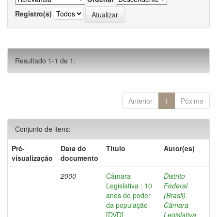
Registro(s)
Resultado 1-1 de 1.
Anterior
1
Póximo
Conjunto de itens:
Pré-
Data do
Título
Autor(es)
visualização
documento
2000
Câmara
Distrito
Legislativa : 10
Federal
anos do poder
(Brasil).
da população
Câmara
[DVD]
Legislativa