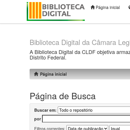
Página inicial
Skip
navigation
Biblioteca Digital da Câmara Legi
A Biblioteca Digital da CLDF objetiva arma
Distrito Federal.
Página inicial
Página de Busca
Buscar em:
por
Filtros correntes: