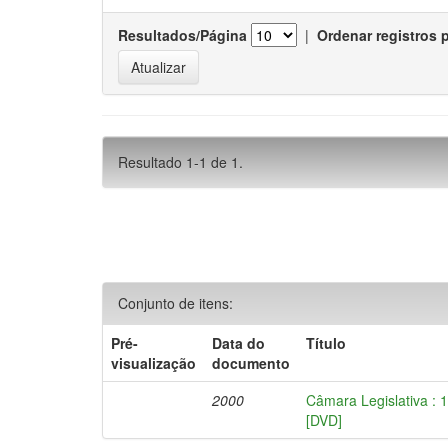
Resultados/Página
|
Ordenar registros 
Resultado 1-1 de 1.
Conjunto de itens:
Pré-
Data do
Título
visualização
documento
2000
Câmara Legislativa : 
[DVD]