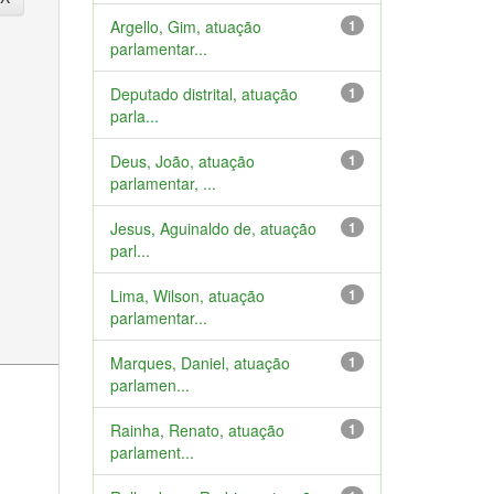
Argello, Gim, atuação
1
parlamentar...
Deputado distrital, atuação
1
parla...
Deus, João, atuação
1
parlamentar, ...
Jesus, Aguinaldo de, atuação
1
parl...
Lima, Wilson, atuação
1
parlamentar...
Marques, Daniel, atuação
1
parlamen...
Rainha, Renato, atuação
1
parlament...