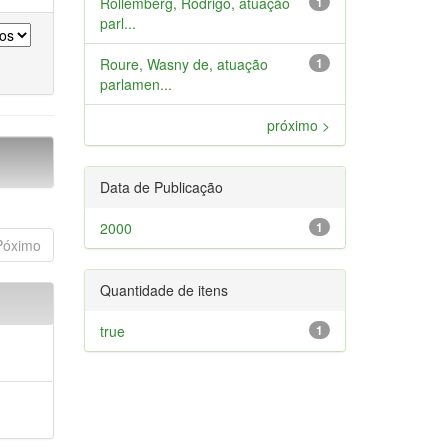
Rollemberg, Rodrigo, atuação
1
parl...
Roure, Wasny de, atuação
1
parlamen...
próximo >
Data de Publicação
2000
1
Póximo
Quantidade de itens
true
1
a