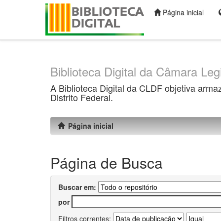
Página inicial
Skip
navigation
Biblioteca Digital da Câmara Legi
A Biblioteca Digital da CLDF objetiva arma
Distrito Federal.
Página inicial
Página de Busca
Buscar em:
por
Filtros correntes: