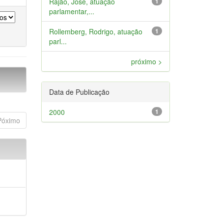
Rajão, José, atuação
1
parlamentar,...
Rollemberg, Rodrigo, atuação
1
parl...
próximo >
Data de Publicação
2000
1
Póximo
a