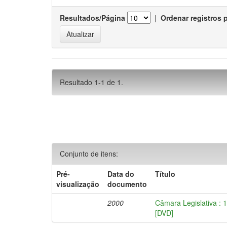
Resultados/Página
|
Ordenar registros 
Resultado 1-1 de 1.
Conjunto de itens:
Pré-
Data do
Título
visualização
documento
2000
Câmara Legislativa : 
[DVD]