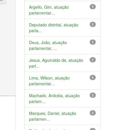
Argello, Gim, atuação
1
parlamentar...
Deputado distrital, atuação
1
parla...
Deus, João, atuação
1
parlamentar, ...
Jesus, Aguinaldo de, atuação
1
parl...
Lima, Wilson, atuação
1
parlamentar...
Machado, Anilcéia, atuação
1
parlam...
Marques, Daniel, atuação
1
parlamen...