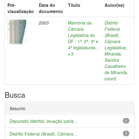
Pré-
Data do
Título
Autor(es)
visualização
documento
2003
Memória da
Distrito
Câmara
Federal
Legislativa do
(Brasil).
DF : 1ª, 2ª, 3ª e
Câmara
4ª legislaturas -
Legislativa
;
v.3
Miranda,
Sandra
Cavalheiro
de Miranda,
coord.
Busca
Assunto
Deputado distrital, atuação parla...
1
Distrito Federal (Brasil). Câmara...
1