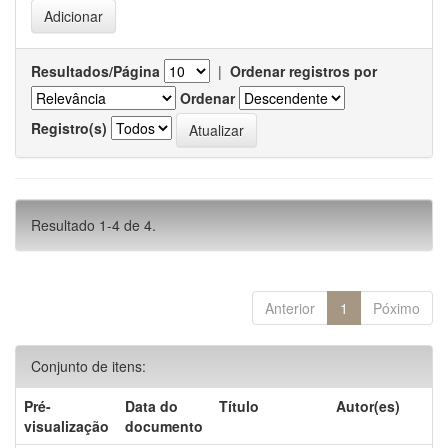
Resultados/Página
|
Ordenar registros por
Ordenar
Registro(s)
Resultado 1-4 de 4.
Anterior
1
Póximo
Conjunto de itens:
Pré-
Data do
Título
Autor(es)
visualização
documento