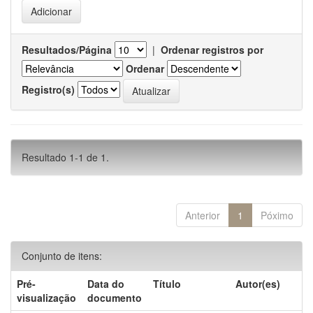
Resultados/Página
|
Ordenar registros por
Ordenar
Registro(s)
Resultado 1-1 de 1.
Anterior
1
Póximo
Conjunto de itens:
Pré-
Data do
Título
Autor(es)
visualização
documento