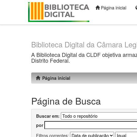
Página inicial
Skip
navigation
Biblioteca Digital da Câmara Legi
A Biblioteca Digital da CLDF objetiva arma
Distrito Federal.
Página inicial
Página de Busca
Buscar em:
por
Filtros correntes: