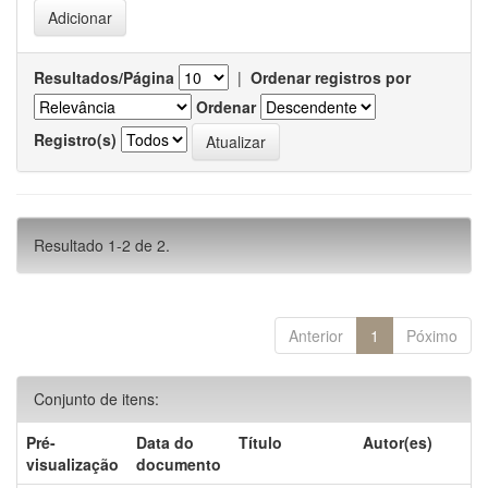
Resultados/Página
|
Ordenar registros por
Ordenar
Registro(s)
Resultado 1-2 de 2.
Anterior
1
Póximo
Conjunto de itens:
Pré-
Data do
Título
Autor(es)
visualização
documento