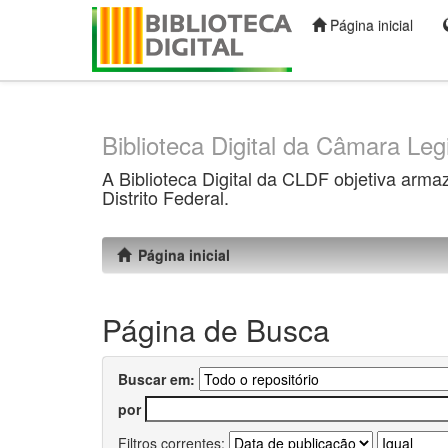
Página inicial
Skip
navigation
Biblioteca Digital da Câmara Legi
A Biblioteca Digital da CLDF objetiva arma
Distrito Federal.
Página inicial
Página de Busca
Buscar em:
por
Filtros correntes: