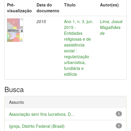
Pré-
Data do
Título
Autor(es)
visualização
documento
2015
Ano 1, n. 3, jun.
Lima, Josué
2015 -
Magalhães
Entidades
de
religiosas e de
assistência
social :
regularização
urbanística,
fundiária e
edilícia
Busca
Assunto
Associação sem fins lucrativos, D...
1
Igreja, Distrito Federal (Brasil)
1