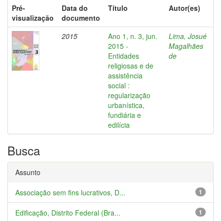
Pré-
Data do
Título
Autor(es)
visualização
documento
2015
Ano 1, n. 3, jun.
Lima, Josué
2015 -
Magalhães
Entidades
de
religiosas e de
assistência
social :
regularização
urbanística,
fundiária e
edilícia
Busca
Assunto
Associação sem fins lucrativos, D...
1
Edificação, Distrito Federal (Bra...
1