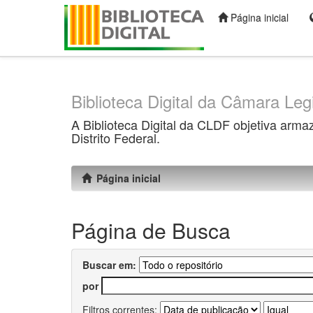
Página inicial
Skip
navigation
Biblioteca Digital da Câmara Legi
A Biblioteca Digital da CLDF objetiva arma
Distrito Federal.
Página inicial
Página de Busca
Buscar em:
por
Filtros correntes: