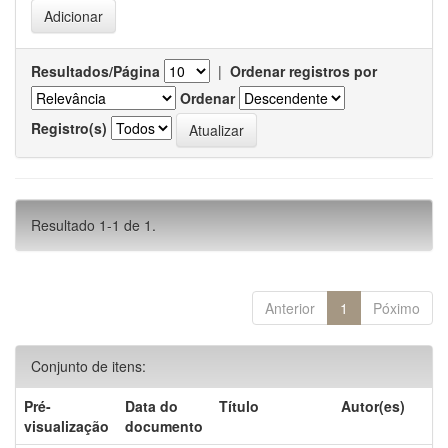
Resultados/Página
|
Ordenar registros por
Ordenar
Registro(s)
Resultado 1-1 de 1.
Anterior
1
Póximo
Conjunto de itens:
Pré-
Data do
Título
Autor(es)
visualização
documento