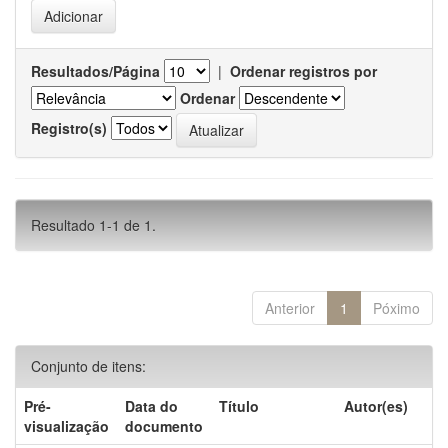
Resultados/Página
|
Ordenar registros por
Ordenar
Registro(s)
Resultado 1-1 de 1.
Anterior
1
Póximo
Conjunto de itens:
Pré-
Data do
Título
Autor(es)
visualização
documento