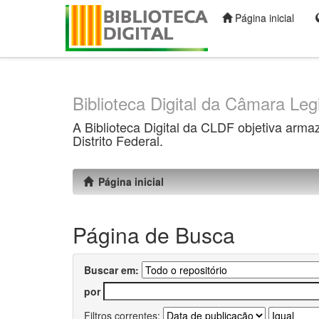
Página inicial
Skip
navigation
Biblioteca Digital da Câmara Legi
A Biblioteca Digital da CLDF objetiva arma
Distrito Federal.
Página inicial
Página de Busca
Buscar em:
por
Filtros correntes: