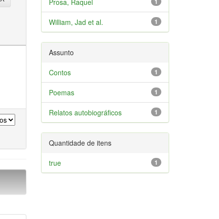
Prosa, Raquel
1
William, Jad et al.
1
Assunto
Contos
1
Poemas
1
Relatos autobiográficos
1
Quantidade de itens
true
1