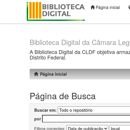
Página inicial
Skip
navigation
Biblioteca Digital da Câmara Legi
A Biblioteca Digital da CLDF objetiva arma
Distrito Federal.
Página inicial
Página de Busca
Buscar em:
por
Filtros correntes: