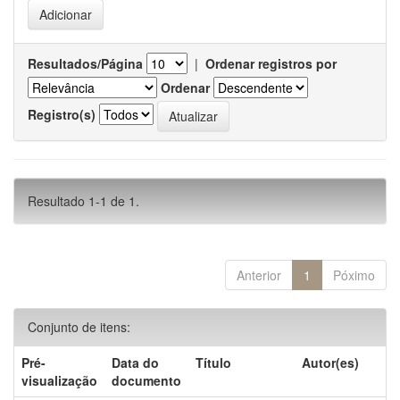
Resultados/Página
|
Ordenar registros por
Ordenar
Registro(s)
Resultado 1-1 de 1.
Anterior
1
Póximo
Conjunto de itens:
Pré-
Data do
Título
Autor(es)
visualização
documento