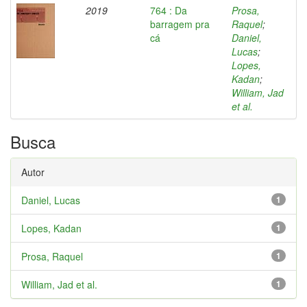
2019
764 : Da
Prosa,
barragem pra
Raquel
;
cá
Daniel,
Lucas
;
Lopes,
Kadan
;
William, Jad
et al.
Busca
Autor
Daniel, Lucas
1
Lopes, Kadan
1
Prosa, Raquel
1
William, Jad et al.
1