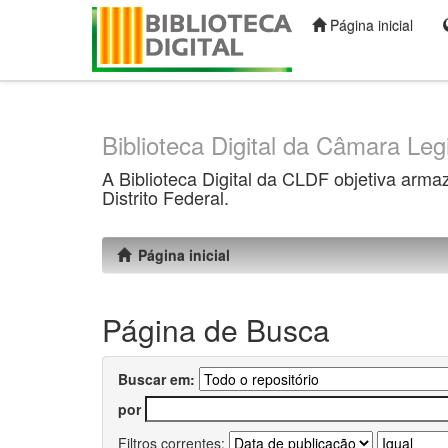
Página inicial
Skip
navigation
Biblioteca Digital da Câmara Legi
A Biblioteca Digital da CLDF objetiva arma
Distrito Federal.
Página inicial
Página de Busca
Buscar em:
por
Filtros correntes: