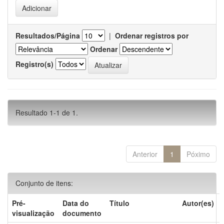
Resultados/Página
|
Ordenar registros por
Ordenar
Registro(s)
Resultado 1-1 de 1.
Anterior
1
Póximo
Conjunto de itens:
Pré-
Data do
Título
Autor(es)
visualização
documento