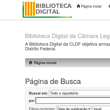
Página inicial
Skip
navigation
Biblioteca Digital da Câmara Legi
A Biblioteca Digital da CLDF objetiva arma
Distrito Federal.
Página inicial
Página de Busca
Buscar em:
por
Filtros correntes: